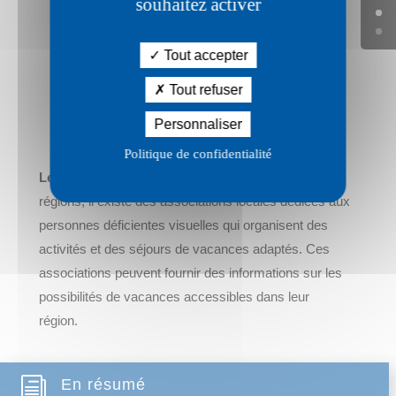
souhaitez activer
Tout accepter
Tout refuser
Personnaliser
Politique de confidentialité
Les associations locales
: Dans de nombreuses
régions, il existe des associations locales dédiées aux
personnes déficientes visuelles qui organisent des
activités et des séjours de vacances adaptés. Ces
associations peuvent fournir des informations sur les
possibilités de vacances accessibles dans leur
région.
i
En résumé