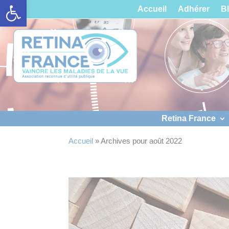
Ouvrir la barre d’outils
Panneau de gestion des cookies
Accueil
Adhérer
B
Retina France
Accueil
»
Archives pour août 2022