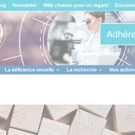
log
Newsletter
Mille chœurs pour un regard
Documen
Adhére
La déficience visuelle
La recherche
Nos action