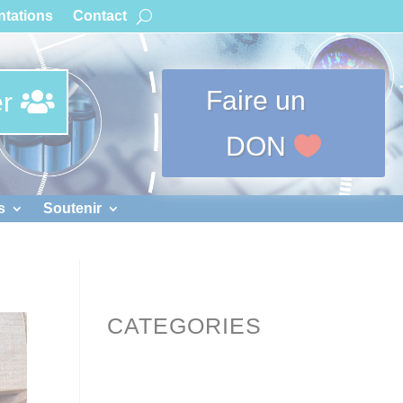
tations
Contact
Faire un
r
DON
s
Soutenir
CATEGORIES