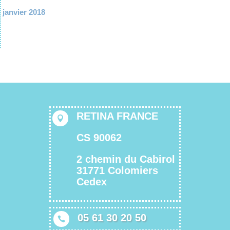
janvier 2018
RETINA FRANCE

CS 90062
2 chemin du Cabirol
31771 Colomiers
Cedex
05 61 30 20 50
