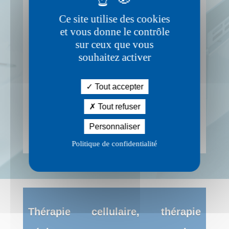
le Pr. Hélène Dollfus.
Ce site utilise des cookies
et vous donne le contrôle
sur ceux que vous
Ces experts sélectionnent les
souhaitez activer
programmes de recherche
pour lesquels seront affectés,
Tout accepter
en priorité, les fonds récoltés
Tout refuser
Personnaliser
par la fondation.
Politique de confidentialité
Thérapie cellulaire, thérapie