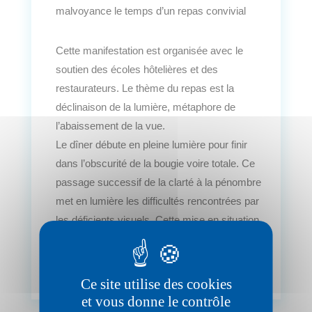
malvoyance le temps d’un repas convivial
Cette manifestation est organisée avec le
soutien des écoles hôtelières et des
restaurateurs. Le thème du repas est la
déclinaison de la lumière, métaphore de
l’abaissement de la vue.
Le dîner débute en pleine lumière pour finir
dans l’obscurité de la bougie voire totale. Ce
passage successif de la clarté à la pénombre
met en lumière les difficultés rencontrées par
les déficients visuels. Cette mise en situation
est un bon outil de compréhension de la
malvoyance aussi bien pour les invités que
pour l’équipe de professionnels.
Ce site utilise des cookies
et vous donne le contrôle