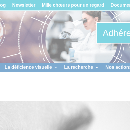
log
Newsletter
Mille chœurs pour un regard
Documen
Adhére
La déficience visuelle
La recherche
Nos action