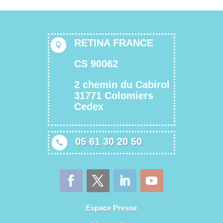
RETINA FRANCE

CS 90062
2 chemin du Cabirol
31771 Colomiers
Cedex
05 61 30 20 50

Espace Presse