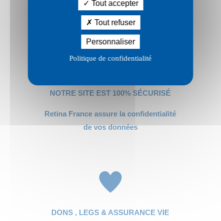
à hauteur de 66% de l’impôt sur le revenu
Tout accepter
Tout refuser
Personnaliser
Politique de confidentialité
NOTRE SITE EST 100% SÉCURISÉ
Retina France assure la confidentialité
de vos données
DONS , LEGS & ASSURANCE VIE