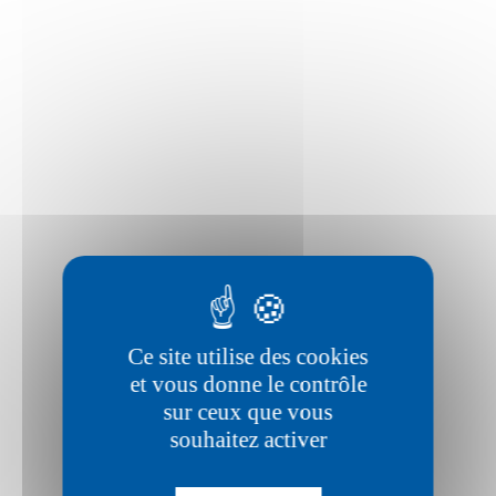
Ce site utilise des cookies
et vous donne le contrôle
sur ceux que vous
DEDUCTION FISCALE
souhaitez activer
Votre don est déductible de vos impôts