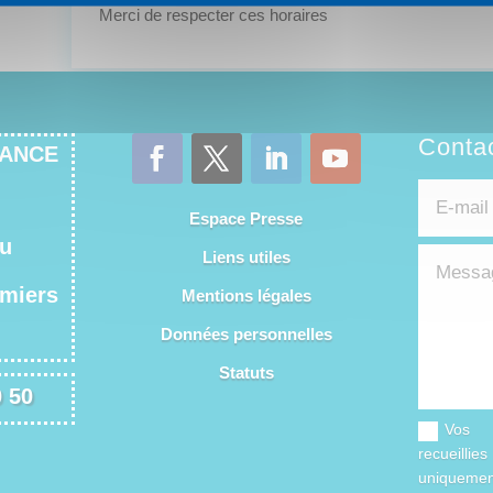
Merci de respecter ces horaires
Conta
RANCE
Espace Presse
du
Liens utiles
omiers
Mentions légales
Données personnelles
Statuts
0 50
Vos d
recueillie
uniquemen