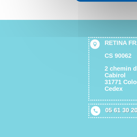
RETINA F

CS 90062
2 chemin 
Cabirol
31771 Col
Cedex
05 61 30 2
