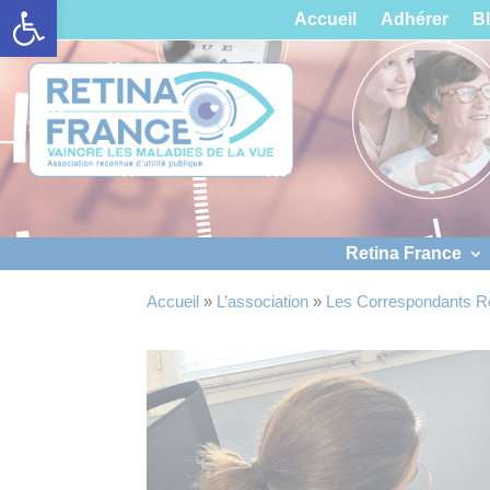
Ouvrir la barre d’outils
Panneau de gestion des cookies
Accueil
Adhérer
B
Retina France
Accueil
»
L’association
»
Les Correspondants R