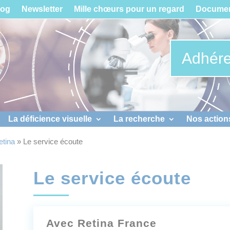
log
Newsletter
Mille chœurs pour un regard
Documen
Adhére
La déficience visuelle
La recherche
Nos action
etina
»
Le service écoute
Le service écoute
Avec Retina France