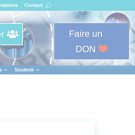
tations
Contact
Faire un
r
DON
s
Soutenir