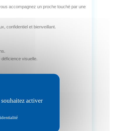
u vous accompagnez un proche touché par une
, confidentiel et bienveillant.
ns.
déficience visuelle.
 déjà avancer.
 souhaitez activer
end
identialité