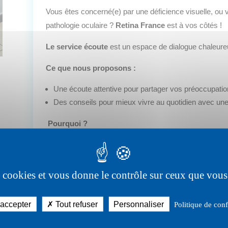
Vous êtes concerné(e) par une déficience visuelle, o
pathologie oculaire ?
Retina France
est à vos côtés !
Le service écoute
est un espace de dialogue chaleureux
Ce que nous proposons :
Une écoute attentive pour partager vos préoccupatio
Des conseils pour mieux vivre au quotidien avec une 
Pourquoi ?
Parce que partager, être compris et accompagné, c’est
Comment nous joindre ?
es cookies et vous donne le contrôle sur ceux que vous
Contactez
Martine Hermans
au
06.51.90.82.55
du
lundi au vendredi sauf le mercredi et le week-
 accepter
Tout refuser
Personnaliser
Politique de conf
de
14h à 18h