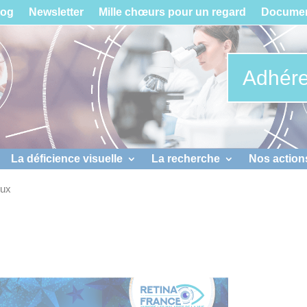
log
Newsletter
Mille chœurs pour un regard
Documen
Adhére
La déficience visuelle
La recherche
Nos action
eux