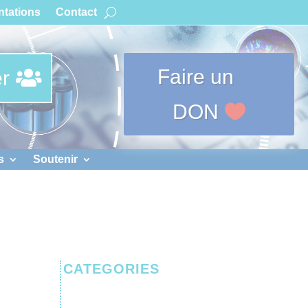
tations
Contact
Faire un
r
DON
s
Soutenir
CATEGORIES