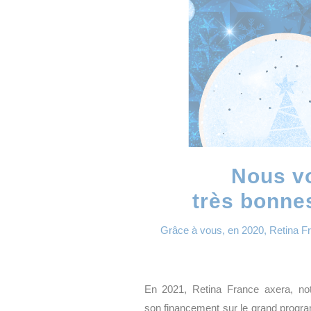
Nous v
très bonnes
Grâce à vous, en 2020, R
etina F
En 2021, R
etina France
axera, no
son financement sur le grand prog