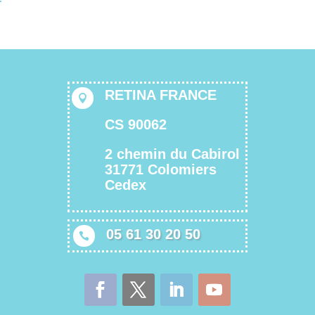
RETINA FRANCE

CS 90062
2 chemin du Cabirol
31771 Colomiers
Cedex
05 61 30 20 50
