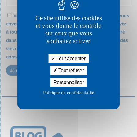
Votre adresse email est uniquement utilisée pour vous
Ce site utilise des cookies
envoyer les lettres d'information de Retina. Vous pouvez
et vous donne le contrôle
à tout moment utiliser le lien de désabonnement intégré
sur ceux que vous
souhaitez activer
dans la newsletter. Pour en savoir plus sur la gestion des
vos données personnelles et exercer vos droits,
consultez la
politique de protection des données.
Tout accepter
Tout refuser
Personnaliser
Politique de confidentialité