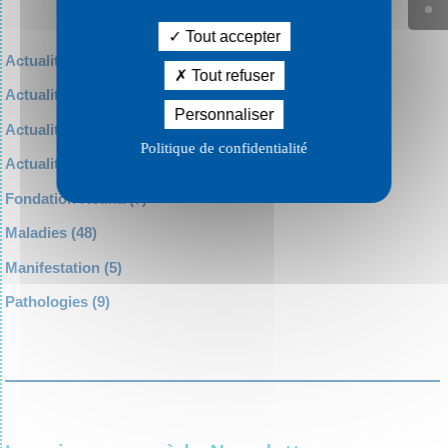
Tout accepter
Actualité diverse
(52)
Tout refuser
Actualité recherche
(19)
Personnaliser
Actualité Retina
(37)
Politique de confidentialité
Actualité sociale
(22)
Fondation Retina
(7)
Maladies
(48)
Manifestation
(5)
Pathologies
(9)