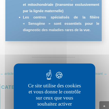
et mitochondriale (transmise exclusivement
par la lignée maternelle)
Les centres spécialisés de la filière
« Sensgène » sont essentiels pour le
diagnostic des maladies rares de la vue.
←
article précédent
article suivant
→
Ce site utilise des cookies
CATEGORIES
et vous donne le contrôle
sur ceux que vous
souhaitez activer