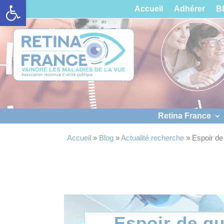
Ouvrir la barre d’outils
Panneau de gestion des cookies
Accueil
Adhérer
B
Retina France
Accueil
»
Blog
»
Actualité recherche
»
Espoir de
Espoir de gu