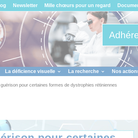
log
Newsletter
Mille chœurs pour un regard
Documen
Adhére
La déficience visuelle
La recherche
Nos action
 guérison pour certaines formes de dystrophies rétiniennes
érison pour certaines