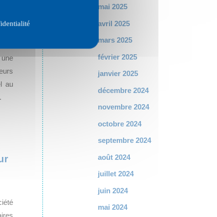
mai 2025
avril 2025
identialité
 CRX
mars 2025
osons
février 2025
 une
eurs
janvier 2025
l au
décembre 2024
.
novembre 2024
octobre 2024
septembre 2024
août 2024
ur
juillet 2024
juin 2024
iété
mai 2024
aires