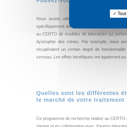
Pouvez-vous nous dresser un 
Tout
Nous avons utilisé une approche par thérapi
spécifiquement dans les photorécepteurs afin de
au CERTO de modèles de laboratoire qui porten
dystrophie des cônes. Par exemple, nous av
récupéraient un certain degré de fonctionnalité
cerveau. Les effets bénéfiques ont également pu
Quelles sont les différentes é
le marché de votre traitement
Ce programme de recherche réalisé au CERTO et d
Variant et en collaboration avec d’autres labora