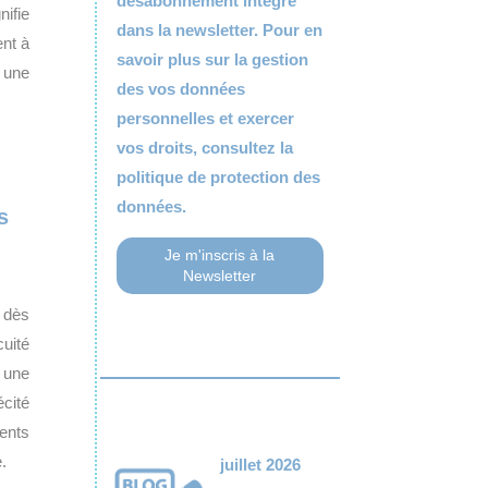
désabonnement intégré
nifie
dans la newsletter. Pour en
ent à
savoir plus sur la gestion
 une
des vos données
personnelles et exercer
vos droits, consultez la
politique de protection des
données.
s
 dès
cuité
r une
écité
ents
.
juillet 2026