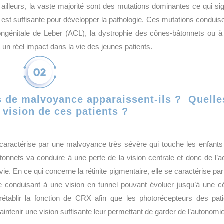
lleurs, la vaste majorité sont des mutations dominantes ce qui sig
 est suffisante pour développer la pathologie. Ces mutations conduis
congénitale de Leber (ACL), la dystrophie des cônes-bâtonnets ou à
t un réel impact dans la vie des jeunes patients.
s de malvoyance apparaissent-ils ? Quelle
 vision de ces patients ?
ractérise par une malvoyance très sévère qui touche les enfants
onnets va conduire à une perte de la vision centrale et donc de l’a
ie. En ce qui concerne la rétinite pigmentaire, elle se caractérise pa
tre conduisant à une vision en tunnel pouvant évoluer jusqu’à une c
ablir la fonction de CRX afin que les photorécepteurs des pati
ntenir une vision suffisante leur permettant de garder de l’autonomie