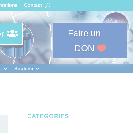
tations
Contact
Faire un
r
DON
s
Soutenir
CATEGORIES