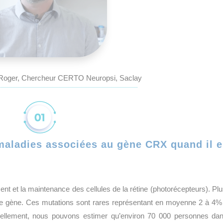
 Roger, Chercheur CERTO Neuropsi, Saclay
maladies associées au gène CRX quand il e
nt et la maintenance des cellules de la rétine (photorécepteurs). Pl
s ce gène. Ces mutations sont rares représentant en moyenne 2 à 4%
ctuellement, nous pouvons estimer qu’environ 70 000 personnes dan