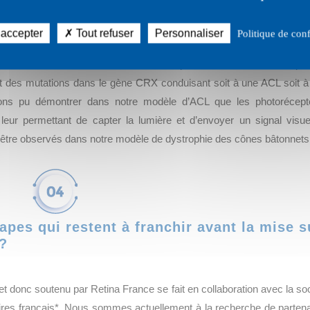
bilan de vos recherches ?
 accepter
Tout refuser
Personnaliser
Politique de conf
e génique. Elle consiste à apporter une copie fonctionnelle de
 contrecarrer les effets délétères de la protéine mutée. Nous disp
t des mutations dans le gène CRX conduisant soit à une ACL soit à
ons pu démontrer dans notre modèle d’ACL que les photorécept
 leur permettant de capter la lumière et d’envoyer un signal visue
 être observés dans notre modèle de dystrophie des cônes bâtonnets
tapes qui restent à franchir avant la mise s
 ?
onc soutenu par Retina France se fait en collaboration avec la soc
toires français*. Nous sommes actuellement à la recherche de parten