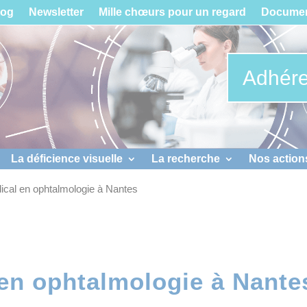
log
Newsletter
Mille chœurs pour un regard
Documen
Adhére
La déficience visuelle
La recherche
Nos action
ical en ophtalmologie à Nantes
en ophtalmologie à Nante