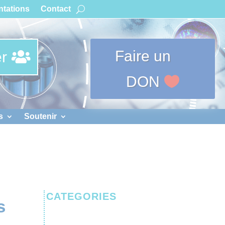
tations
Contact
Faire un
r
DON
s
Soutenir
CATEGORIES
s