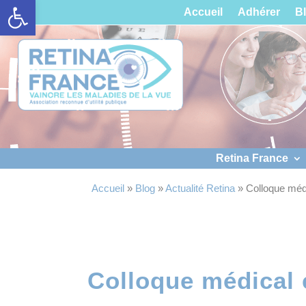
Ouvrir la barre d’outils
Panneau de gestion des cookies
Accueil
Adhérer
B
Retina France
Accueil
»
Blog
»
Actualité Retina
»
Colloque méd
Colloque médical 