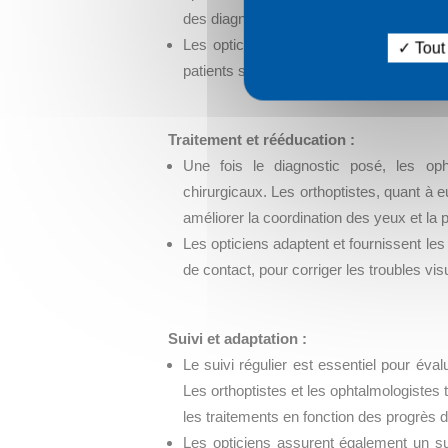
des diagnostics précis.
Les opticiens peuvent également jouer 
Tout
patients sur les signes à surveiller et en
Traitement et rééducation :
Une fois le diagnostic posé, les op
chirurgicaux. Les orthoptistes, quant à
améliorer la coordination des yeux et la p
Les opticiens adaptent et fournissent les 
de contact, pour corriger les troubles visu
Suivi et adaptation :
Le suivi régulier est essentiel pour éva
Les orthoptistes et les ophtalmologistes
les traitements en fonction des progrès d
Les opticiens assurent également un su