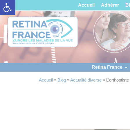
Ouvrir la barre d’outils
Panneau de gestion des cookies
Accueil
Adhérer
B
Retina France
Accueil
»
Blog
»
Actualité diverse
»
L’orthoptiste