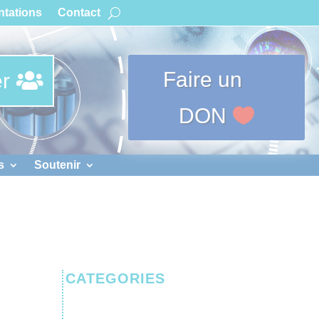
tations
Contact
Faire un
r
DON
s
Soutenir
CATEGORIES