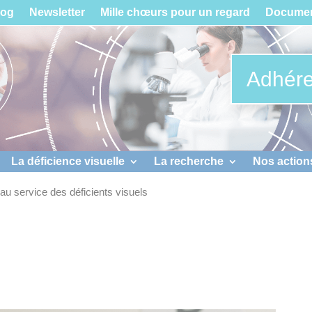
log
Newsletter
Mille chœurs pour un regard
Documen
Adhére
La déficience visuelle
La recherche
Nos action
 au service des déficients visuels