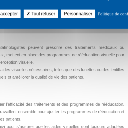
un rôle dans la détection des troubles visuels en conseillant les
 accepter
Tout refuser
Personnaliser
Politique de conf
 les orientant vers des professionnels de santé appropriés.
htalmologistes peuvent prescrire des traitements médicaux ou
 eux, mettent en place des programmes de rééducation visuelle pour
erception visuelle.
aides visuelles nécessaires, telles que des lunettes ou des lentilles
els et améliorer la qualité de vie des patients.
luer l’efficacité des traitements et des programmes de rééducation.
 travaillent ensemble pour ajuster les programmes de rééducation et
es patients.
ivi pour s’assurer que les aides visuelles sont toujours adaptées