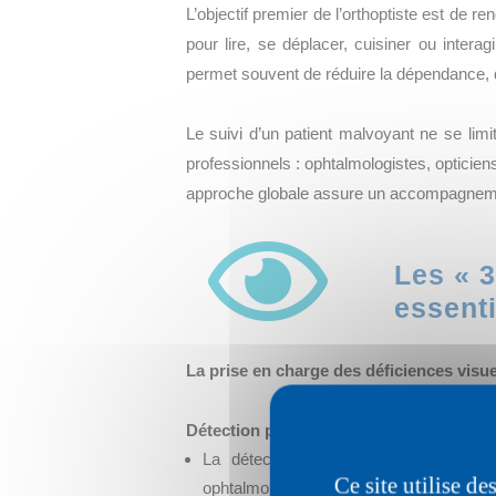
L’objectif premier de l’orthoptiste est de 
pour lire, se déplacer, cuisiner ou intera
permet souvent de réduire la dépendance, de
Le suivi d’un patient malvoyant ne se limit
professionnels : ophtalmologistes, optici
approche globale assure un accompagnement

Les « 3
essenti
La prise en charge des déficiences visu
Détection précoce et diagnostic :
La détection précoce des troubles vi
Ce site utilise d
ophtalmologistes et les orthoptistes tr