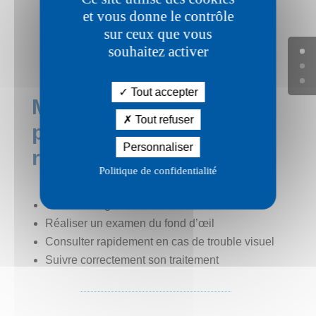
t
et vous donne le contrôle
sur ceux que vous
souhaitez activer
Tout accepter
Mesures de
Tout refuser
prévention &
Personnaliser
remboursement
Politique de confidentialité
Contrôler régulièrement sa tension artérielle
Réaliser un examen du fond d’œil
Consulter rapidement en cas de trouble visuel
Suivre correctement son traitement