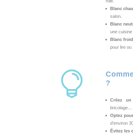
rôle.
Blanc chau
salon.
Blanc neut
une cuisine
Blanc froi
pour lire ou 

Commen
?
Créez un 
bricolage…
Optez pour
d’environ 30
Évitez les