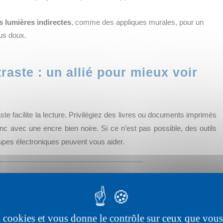
s lumières indirectes
, comme des appliques murales, pour un
lus doux.
raste : un allié pour mieux voir
te facilite la lecture. Privilégiez des livres ou documents imprimés
anc avec une encre bien noire. Si ce n’est pas possible, des outils
pes électroniques peuvent vous aider.
e vie améliore nettement le confort et la qualité de vision.
ge, car même si la faible lumière n’abîme pas les yeux, elle les
e.
es cookies et vous donne le contrôle sur ceux que vous