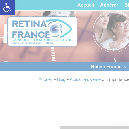
Ouvrir la barre d’outils
Panneau de gestion des cookies
Accueil
Adhérer
B
Retina France
Accueil
»
Blog
»
Actualité diverse
»
L’importance