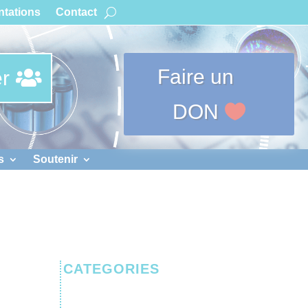
tations
Contact
Faire un
r
DON
s
Soutenir
CATEGORIES