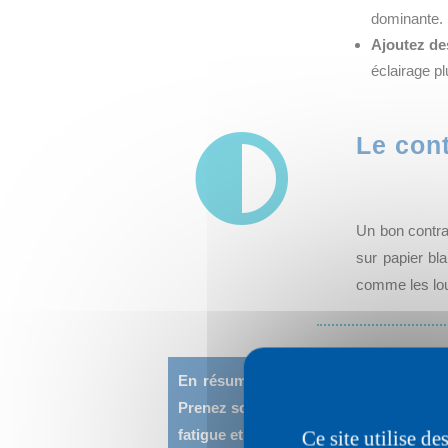
dominante.
Ajoutez de
éclairage p

Le cont
Un bon contras
sur papier bl
comme les lou
En résumé, bien éclairer son espace d
Prenez soin de travailler sur l’éclairai
fatigue et peut donner des maux de têt
Ce site utilise d