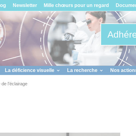
log
Newsletter
Mille chœurs pour un regard
Documen
Adhére
La déficience visuelle
La recherche
Nos action
 de l’éclairage