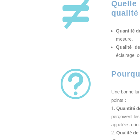

Quelle 
qualité
Quantité d
mesure.
Qualité de
éclairage, c
t
Pourquo
Une bonne lum
points :
Quantité d
perçoivent les
appelées côn
Qualité de