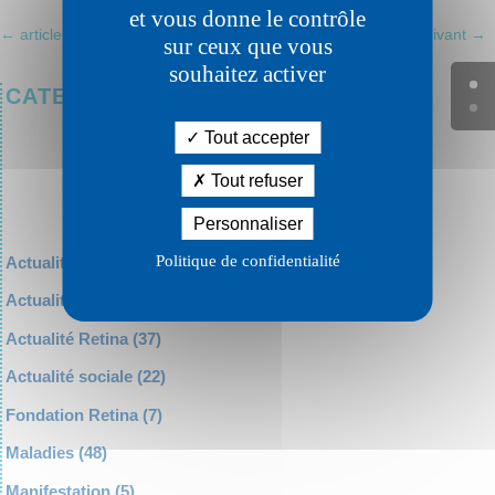
et vous donne le contrôle
←
article précédent
article suivant
→
sur ceux que vous
souhaitez activer
CATEGORIES
Tout accepter
Tout refuser
Personnaliser
Politique de confidentialité
Actualité diverse
(52)
Actualité recherche
(19)
Actualité Retina
(37)
Actualité sociale
(22)
Fondation Retina
(7)
Maladies
(48)
Manifestation
(5)